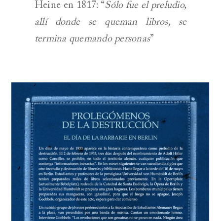
Heine en 1817: “
Sólo fue el preludio,
allí donde se queman libros, se
termina quemando personas
”