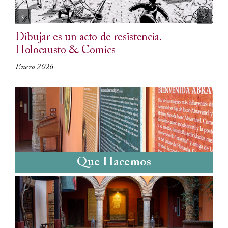
Dibujar es un acto de resistencia.
Lo
Holocausto & Comics
q
Enero 2026
En
Que Hacemos