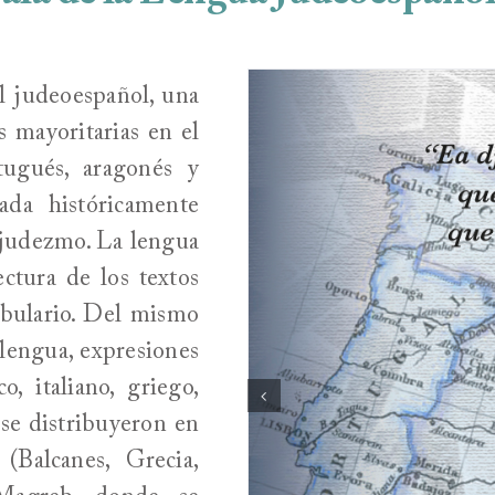
l judeoespañol, una
s mayoritarias en el
tugués, aragonés y
ada históricamente
djudezmo. La lengua
ectura de los textos
abulario. Del mismo
lengua, expresiones
, italiano, griego,
se distribuyeron en
(Balcanes, Grecia,