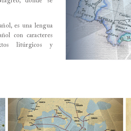
Magreb, donde se
.
añol, es una lengua
añol con caracteres
tos litúrgicos y