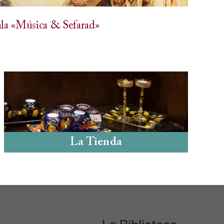
ala «Música & Sefarad»
Sala de
La Tienda