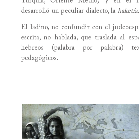
Turquía, Oriente Medio) y en el 
desarrolló un peculiar dialecto, la
haketía
El ladino, no confundir con el judeoesp
escrita, no hablada, que traslada al esp
hebreos (palabra por palabra) tex
pedagógicos.